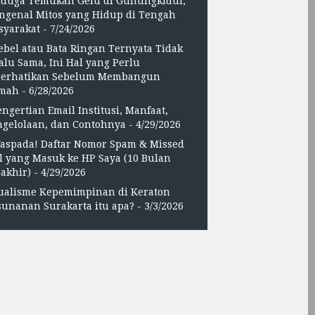
iduga Temukan Gelu di Gunungkidul,
ngenal Mitos yang Hidup di Tengah
syarakat
- 7/24/2026
ebel atau Bata Ringan Ternyata Tidak
alu Sama, Ini Hal yang Perlu
perhatikan Sebelum Membangun
mah
- 6/28/2026
engertian Email Institusi, Manfaat,
ngelolaan, dan Contohnya
- 4/29/2026
aspada! Daftar Nomor Spam & Missed
l yang Masuk ke HP Saya (10 Bulan
akhir)
- 4/29/2026
ualisme Kepemimpinan di Keraton
unanan Surakarta itu apa?
- 3/3/2026