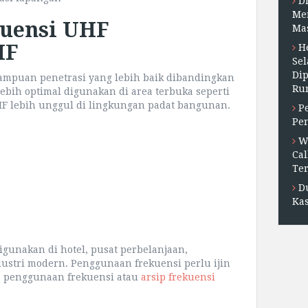
D
Me
uensi UHF
Ma
HF
H
Sel
Di
ampuan penetrasi yang lebih baik dibandingkan
Ru
lebih optimal digunakan di area terbuka seperti
 lebih unggul di lingkungan padat bangunan.
P
Pe
W
Cal
Ter
D
Kas
igunakan di hotel, pusat perbelanjaan,
dustri modern. Penggunaan frekuensi perlu ijin
a penggunaan frekuensi atau
arsip frekuensi