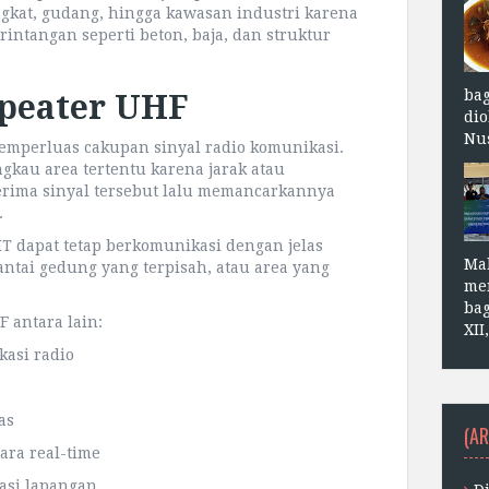
gkat, gudang, hingga kawasan industri karena
tangan seperti beton, baja, dan struktur
ba
peater UHF
dio
Nus
emperluas cakupan sinyal radio komunikasi.
gkau area tertentu karena jarak atau
erima sinyal tersebut lalu memancarkannya
.
T dapat tetap berkomunikasi dengan jelas
Ma
antai gedung yang terpisah, atau area yang
me
bag
 antara lain:
XII
asi radio
as
(AR
ra real-time
asi lapangan