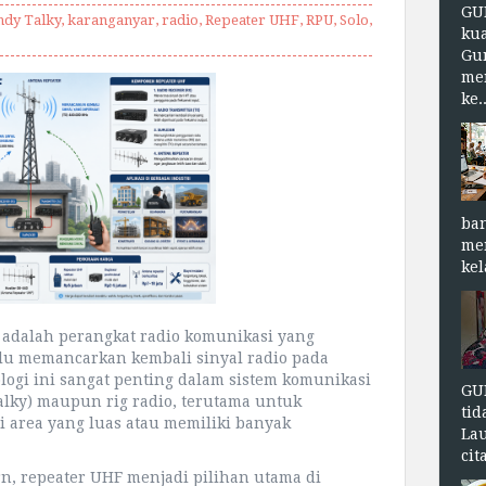
GU
dy Talky
,
karanganyar
,
radio
,
Repeater UHF
,
RPU
,
Solo
,
kua
Gu
me
ke..
ba
me
kel
 adalah perangkat radio komunikasi yang
lu memancarkan kembali sinyal radio pada
logi ini sangat penting dalam sistem komunikasi
GU
ky) maupun rig radio, terutama untuk
tid
 area yang luas atau memiliki banyak
Lau
cit
n, repeater UHF menjadi pilihan utama di