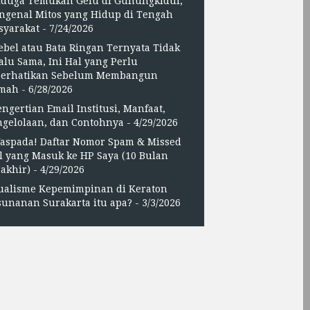
iduga Temukan Gelu di Gunungkidul,
ngenal Mitos yang Hidup di Tengah
syarakat
- 7/24/2026
ebel atau Bata Ringan Ternyata Tidak
alu Sama, Ini Hal yang Perlu
perhatikan Sebelum Membangun
mah
- 6/28/2026
engertian Email Institusi, Manfaat,
ngelolaan, dan Contohnya
- 4/29/2026
aspada! Daftar Nomor Spam & Missed
l yang Masuk ke HP Saya (10 Bulan
akhir)
- 4/29/2026
ualisme Kepemimpinan di Keraton
unanan Surakarta itu apa?
- 3/3/2026