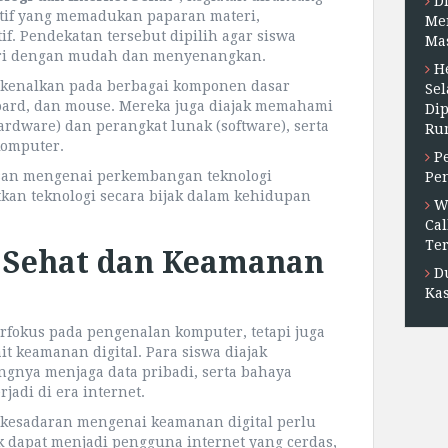
D
tif yang memadukan paparan materi,
Me
if. Pendekatan tersebut dipilih agar siswa
Ma
eri dengan mudah dan menyenangkan.
H
erkenalkan pada berbagai komponen dasar
Sel
oard, dan mouse. Mereka juga diajak memahami
Di
rdware) dan perangkat lunak (software), serta
Ru
komputer.
P
san mengenai perkembangan teknologi
Pe
kan teknologi secara bijak dalam kehidupan
W
Cal
Ter
t Sehat dan Keamanan
D
Kas
erfokus pada pengenalan komputer, tetapi juga
t keamanan digital. Para siswa diajak
ngnya menjaga data pribadi, serta bahaya
jadi di era internet.
esadaran mengenai keamanan digital perlu
k dapat menjadi pengguna internet yang cerdas,