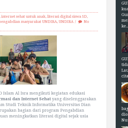
GU
kua
Gu
,
internet sehat untuk anak
,
literasi digital siswa SD
,
me
pengabdian masyarakat UNDIRA
,
UNDIRA
No
ke..
GU
tid
Lau
cit
D Islam Al Isra mengikuti kegiatan edukasi
masi dan Internet Sehat
yang diselenggarakan
m Studi Teknik Informatika Universitas Dian
ba
merupakan bagian dari program Pengabdian
dio
an meningkatkan literasi digital sejak usia
Nus