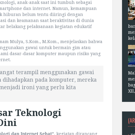
nologi, anak-anak saat ini tumbuh sebagai
 smartphone dan internet. Namun, kemampuan
k hiburan belum tentu diiringi dengan
si dan keamanan saat beraktivitas di dunia
ba
tar belakang pelaksanaan kegiatan edukatif
me
kel
Imam Mulya, S.Kom., M.Kom., menjelaskan bahwa
enggunakan gawai untuk bermain gim atau
ami dasar-dasar komputer maupun risiko yang
rnet.
sangat terampil menggunakan gawai
Ma
me
ka dihadapkan pada komputer, mereka
bag
 menjadi ironi yang perlu kita
XII
ar Teknologi
(AR
Dini
logi dan Internet Sehat”
, kegiatan dirancang