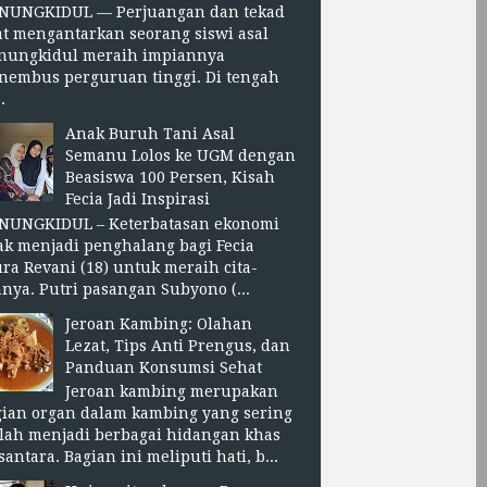
NUNGKIDUL — Perjuangan dan tekad
t mengantarkan seorang siswi asal
nungkidul meraih impiannya
nembus perguruan tinggi. Di tengah
.
Anak Buruh Tani Asal
Semanu Lolos ke UGM dengan
Beasiswa 100 Persen, Kisah
Fecia Jadi Inspirasi
NUNGKIDUL – Keterbatasan ekonomi
ak menjadi penghalang bagi Fecia
ra Revani (18) untuk meraih cita-
anya. Putri pasangan Subyono (...
Jeroan Kambing: Olahan
Lezat, Tips Anti Prengus, dan
Panduan Konsumsi Sehat
Jeroan kambing merupakan
gian organ dalam kambing yang sering
lah menjadi berbagai hidangan khas
antara. Bagian ini meliputi hati, b...